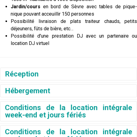
Jardin/cours
en bord de Sèvre avec tables de pique-
nique pouvant acceuillir 150 personnes
Possibilité livraison de plats traiteur chauds, petits
déjeuners, fûts de bière, etc…
Possibilité d'une prestation DJ avec un partenaire ou
location DJ virtuel
Réception
Hébergement
Salle de réception de 50 à
Conditions de la location intégrale
156 personnes
week-end et jours fériés
Hébergement jusqu'a 87
Grande salle de réception 130m² + 70m², avec
couchages (12 chambres et
une cuisine américaine (en tout 14 grandes
Conditions de la location intégrale
fenêtres de style clissonnais, surplomblant la